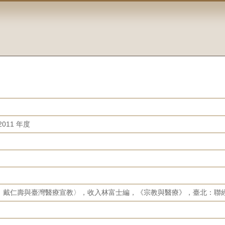
011 年度
戴仁壽與臺灣醫療宣教〉，收入林富士編，《宗教與醫療》，臺北：聯經，20