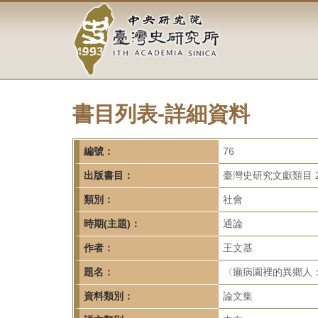
中
跳
到
央
主
要
研
內
容
究
區
塊
書目列表-詳細資料
院-
臺
編號：
76
灣
出版書目：
臺灣史研究文獻類目 2
類別：
社會
史
時期(主題)：
通論
研
作者：
王文基
究
題名：
〈癩病園裡的異鄉人：
所-
資料類別：
論文集