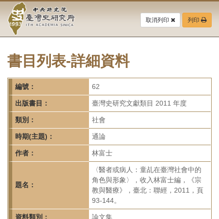
中
跳
到
取消列印
列印
央
主
要
研
內
容
書目列表-詳細資料
究
區
塊
院-
編號：
62
臺
出版書目：
臺灣史研究文獻類目 2011 年度
灣
類別：
社會
時期(主題)：
通論
史
作者：
林富士
研
〈醫者或病人：童乩在臺灣社會中的
究
角色與形象〉，收入林富士編，《宗
題名：
教與醫療》，臺北：聯經，2011，頁
所-
93-144。
資料類別：
論文集