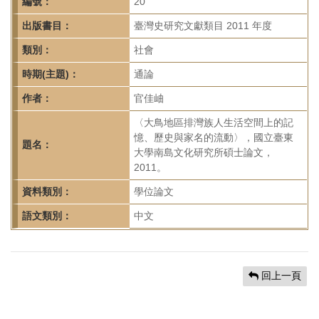
首
編號：
20
頁
出版書目：
臺灣史研究文獻類目 2011 年度
類別：
社會
時期(主題)：
通論
作者：
官佳岫
〈大鳥地區排灣族人生活空間上的記
憶、歷史與家名的流動〉，國立臺東
題名：
大學南島文化研究所碩士論文，
2011。
資料類別：
學位論文
語文類別：
中文
回上一頁