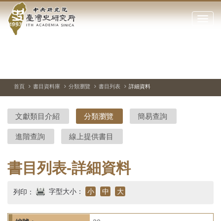
中
跳
到
點
央
主
擊
要
開
研
內
啟
容
或
究
切
上
下
主
區
換
一
一
圖
關
暫
張
張
連
塊
閉
停、
圖
圖
結
院-
播
片
片
首頁
書目資料庫
分類瀏覽
書目列表
詳細資料
網
放
站
臺
主
文獻類目介紹
分類瀏覽
簡易查詢
要
灣
選
進階查詢
線上提供書目
單
史
研
書目列表-詳細資料
究
字型大小：
小
中
大
列印：
所-