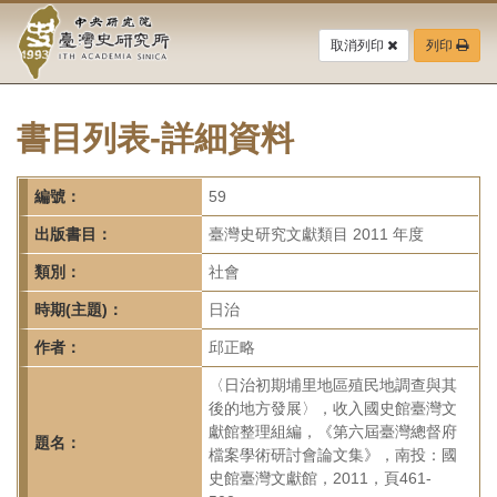
中
跳
到
取消列印
列印
央
主
要
研
內
容
書目列表-詳細資料
究
區
塊
院-
編號：
59
臺
出版書目：
臺灣史研究文獻類目 2011 年度
灣
類別：
社會
時期(主題)：
日治
史
作者：
邱正略
研
〈日治初期埔里地區殖民地調查與其
究
後的地方發展〉，收入國史館臺灣文
獻館整理組編，《第六屆臺灣總督府
所-
題名：
檔案學術研討會論文集》，南投：國
史館臺灣文獻館，2011，頁461-