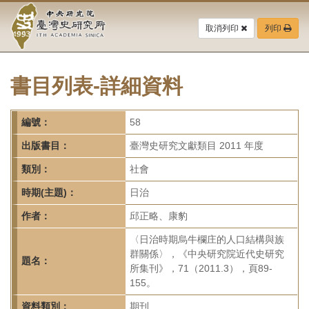
中
跳
到
取消列印
列印
央
主
要
研
內
容
書目列表-詳細資料
究
區
塊
院-
編號：
58
臺
出版書目：
臺灣史研究文獻類目 2011 年度
灣
類別：
社會
時期(主題)：
日治
史
作者：
邱正略、康豹
研
〈日治時期烏牛欄庄的人口結構與族
究
群關係〉，《中央研究院近代史研究
題名：
所集刊》，71（2011.3），頁89-
所-
155。
資料類別：
期刊