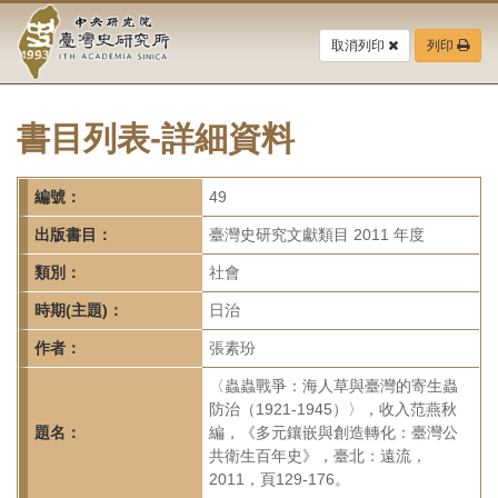
中
跳
到
取消列印
列印
央
主
要
研
內
容
書目列表-詳細資料
究
區
塊
院-
編號：
49
臺
出版書目：
臺灣史研究文獻類目 2011 年度
灣
類別：
社會
時期(主題)：
日治
史
作者：
張素玢
研
〈蟲蟲戰爭：海人草與臺灣的寄生蟲
究
防治（1921-1945）〉，收入范燕秋
題名：
編，《多元鑲嵌與創造轉化：臺灣公
所-
共衛生百年史》，臺北：遠流，
2011，頁129-176。