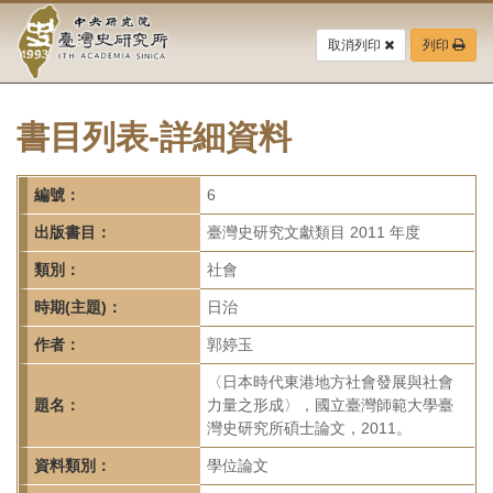
中
跳
到
取消列印
列印
央
主
要
研
內
容
書目列表-詳細資料
究
區
塊
院-
編號：
6
臺
出版書目：
臺灣史研究文獻類目 2011 年度
灣
類別：
社會
時期(主題)：
日治
史
作者：
郭婷玉
研
〈日本時代東港地方社會發展與社會
究
題名：
力量之形成〉，國立臺灣師範大學臺
灣史研究所碩士論文，2011。
所-
資料類別：
學位論文