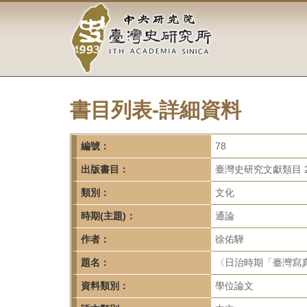
中
跳
到
央
主
要
研
內
容
究
區
塊
書目列表-詳細資料
院-
臺
編號：
78
灣
出版書目：
臺灣史研究文獻類目 2
類別：
文化
史
時期(主題)：
通論
研
作者：
徐佑驊
究
題名：
〈日治時期「臺灣寫真
所-
資料類別：
學位論文