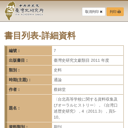
中
跳
到
取消列印
列印
央
主
要
研
內
容
書目列表-詳細資料
究
區
塊
院-
編號：
7
臺
出版書目：
臺灣史研究文獻類目 2011 年度
灣
類別：
史料
時期(主題)：
通論
史
作者：
蔡錦堂
研
〈台北高等学校に関する資料収集及
究
びオーラルヒストリー〉，《台湾口
題名：
述歴史研究》，4（2011.3），頁5-
所-
10。
資料類別：
期刊