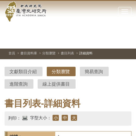
中
跳
到
點
央
主
擊
要
開
研
內
啟
容
或
究
切
上
下
主
區
換
一
一
圖
關
暫
張
張
連
塊
閉
停、
圖
圖
結
院-
播
片
片
首頁
書目資料庫
分類瀏覽
書目列表
詳細資料
網
放
站
臺
主
文獻類目介紹
分類瀏覽
簡易查詢
要
灣
選
進階查詢
線上提供書目
單
史
研
書目列表-詳細資料
究
字型大小：
小
中
大
列印：
所-