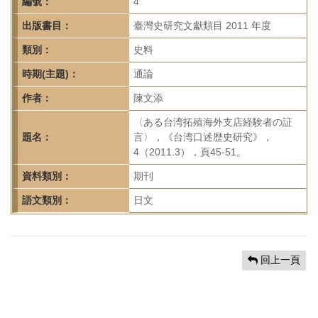
首
編號：
4
頁
出版書目：
臺灣史研究文獻類目 2011 年度
類別：
史料
時期(主題)：
通論
作者：
陳文添
〈ある台湾拓殖海外支店経験者の証
題名：
言〉，《台湾口述歴史研究》，
4（2011.3），頁45-51。
資料類別：
期刊
語文類別：
日文
回上一頁