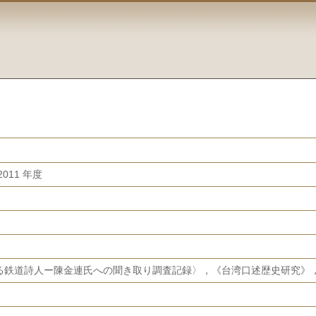
011 年度
鉄道詩人ー陳金連氏への聞き取り調査記録〉，《台湾口述歴史研究》，4（2