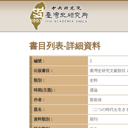
中
跳
到
央
主
要
研
內
容
究
區
塊
書目列表-詳細資料
院-
臺
編號：
2
灣
出版書目：
臺灣史研究文獻類目 2
類別：
史料
史
時期(主題)：
通論
研
作者：
蔡龍保
究
題名：
〈二つの時代を生きる
所-
資料類別：
期刊