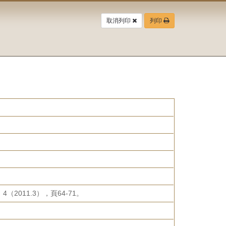
取消列印
列印
011.3），頁64-71。