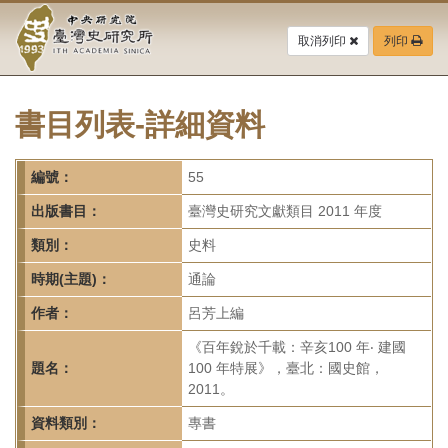
中
跳
到
取消列印
列印
央
主
要
研
內
容
書目列表-詳細資料
究
區
塊
院-
編號：
55
臺
出版書目：
臺灣史研究文獻類目 2011 年度
灣
類別：
史料
時期(主題)：
通論
史
作者：
呂芳上編
研
《百年銳於千載：辛亥100 年‧ 建國
究
題名：
100 年特展》，臺北：國史館，
2011。
所-
資料類別：
專書