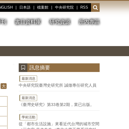
NGLISH
|
日本語
|
檔案館
|
中央研究院
|
RSS
開
啟
或
季刊
書目資料庫
研究資源
所內專區
收
合
搜
切
上
下
主
換
一
一
圖
尋
暫
張
張
連
停、
圖
圖
結
欄
播
片
片
位
放
:::
訊息摘要
最新消息
中央研究院臺灣史研究所 誠徵專任研究人員
大
最新消息
《臺灣史研究》第33卷第2期，業已出版。
學術活動
從「都市生活設施」來看近代台灣的城市空間