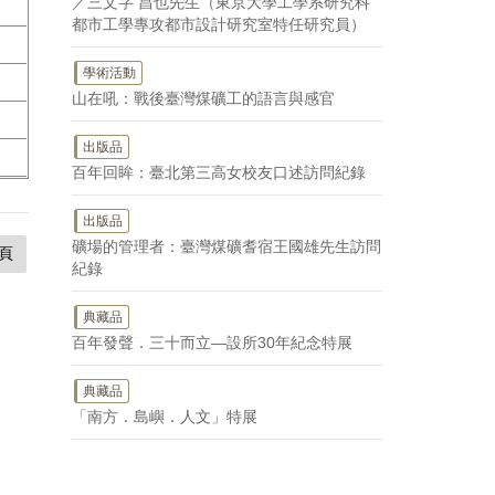
／三文字 昌也先生（東京大學工學系研究科
都市工學專攻都市設計研究室特任研究員）
學術活動
山在吼：戰後臺灣煤礦工的語言與感官
出版品
百年回眸：臺北第三高女校友口述訪問紀錄
出版品
礦場的管理者：臺灣煤礦耆宿王國雄先生訪問
頁
紀錄
典藏品
百年發聲．三十而立—設所30年紀念特展
典藏品
「南方．島嶼．人文」特展