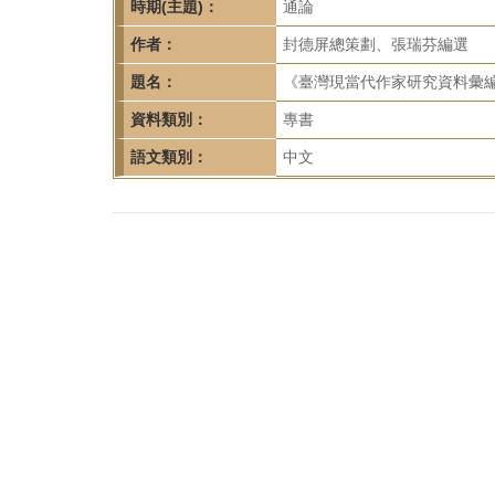
首
時期(主題)：
通論
頁
作者：
封德屏總策劃、張瑞芬編選
題名：
《臺灣現當代作家研究資料彙編（
資料類別：
專書
語文類別：
中文