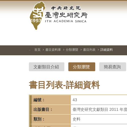
中
跳
到
央
主
要
研
內
容
究
區
塊
院-
首頁
書目資料庫
分類瀏覽
書目列表
詳細資料
:::
臺
文獻類目介紹
分類瀏覽
簡易查詢
灣
史
書目列表-詳細資料
研
編號：
43
究
出版書目：
臺灣史研究文獻類目 2011 年
所-
類別：
史料