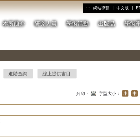
網站導覽
|
中文版
|
E
:::
本所簡介
研究人員
學術活動
出版品
學術
進階查詢
線上提供書目
字型大小：
小
中
列印：
度