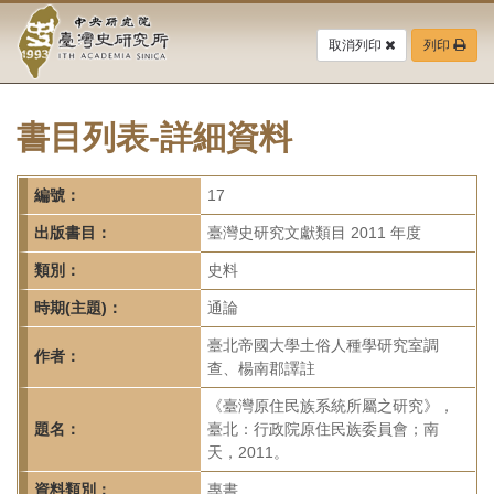
中
跳
到
取消列印
列印
央
主
要
研
內
容
書目列表-詳細資料
究
區
塊
院-
編號：
17
臺
出版書目：
臺灣史研究文獻類目 2011 年度
灣
類別：
史料
時期(主題)：
通論
史
臺北帝國大學土俗人種學研究室調
研
作者：
查、楊南郡譯註
究
《臺灣原住民族系統所屬之研究》，
題名：
臺北：行政院原住民族委員會；南
所-
天，2011。
資料類別：
專書