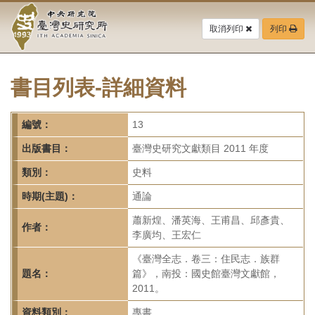
中
跳
到
取消列印
列印
央
主
要
研
內
容
書目列表-詳細資料
究
區
塊
院-
編號：
13
臺
出版書目：
臺灣史研究文獻類目 2011 年度
灣
類別：
史料
時期(主題)：
通論
史
蕭新煌、潘英海、王甫昌、邱彥貴、
研
作者：
李廣均、王宏仁
究
《臺灣全志．卷三：住民志．族群
題名：
篇》，南投：國史館臺灣文獻館，
所-
2011。
資料類別：
專書