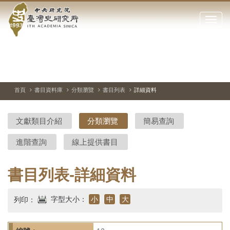
中
跳
到
點
央
主
擊
要
開
研
內
啟
容
或
究
切
上
下
主
區
換
一
一
圖
關
暫
張
張
連
塊
閉
停、
圖
圖
結
院-
播
片
片
首頁
書目資料庫
分類瀏覽
書目列表
詳細資料
網
放
站
臺
主
文獻類目介紹
分類瀏覽
簡易查詢
要
灣
選
進階查詢
線上提供書目
單
史
研
書目列表-詳細資料
究
字型大小：
小
中
大
列印：
所-