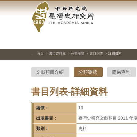
中
跳
到
央
主
要
研
內
容
究
區
塊
院-
首頁
書目資料庫
分類瀏覽
書目列表
詳細資料
:::
臺
文獻類目介紹
分類瀏覽
簡易查詢
灣
史
書目列表-詳細資料
研
編號：
13
究
出版書目：
臺灣史研究文獻類目 2011 年
所-
類別：
史料