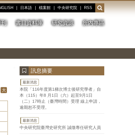
NGLISH
|
日本語
|
檔案館
|
中央研究院
|
RSS
開
啟
或
季刊
書目資料庫
研究資源
所內專區
收
合
搜
切
上
下
主
換
一
一
圖
尋
暫
張
張
連
停、
圖
圖
結
欄
播
片
片
位
放
:::
訊息摘要
最新消息
本院「116年度第1梯次博士後研究學者」自
大
本（115）年8 月1日（六）起至9月1日
（二）17時止（臺灣時間）受理 線上申請，
逾期恕不受理。
最新消息
中央研究院臺灣史研究所 誠徵專任研究人員