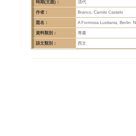
首
時期(主題)：
清代
頁
作者：
Branco, Camilo Castelo
題名：
A Formosa Lusitania, Berlin: 
資料類別：
專書
語文類別：
西文