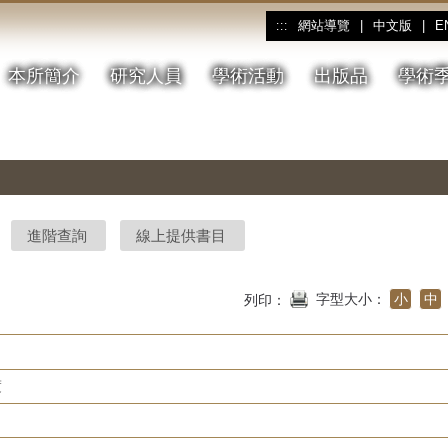
網站導覽
|
中文版
|
E
:::
本所簡介
研究人員
學術活動
出版品
學術
進階查詢
線上提供書目
字型大小：
小
中
列印：
度