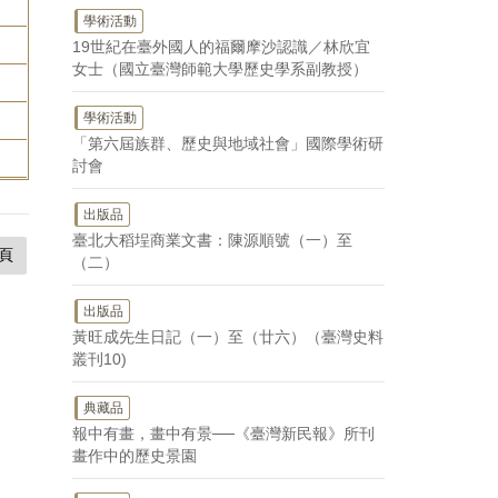
學術活動
19世紀在臺外國人的福爾摩沙認識／林欣宜
女士（國立臺灣師範大學歷史學系副教授）
學術活動
「第六屆族群、歷史與地域社會」國際學術研
討會
出版品
臺北大稻埕商業文書：陳源順號（一）至
頁
（二）
出版品
黃旺成先生日記（一）至（廿六）（臺灣史料
叢刊10)
典藏品
報中有畫，畫中有景──《臺灣新民報》所刊
畫作中的歷史景園