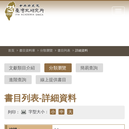
中
跳
到
點
央
主
擊
要
開
研
內
啟
容
或
究
切
上
下
主
區
換
一
一
圖
關
暫
張
張
連
塊
閉
停、
圖
圖
結
院-
播
片
片
首頁
書目資料庫
分類瀏覽
書目列表
詳細資料
網
放
站
臺
主
文獻類目介紹
分類瀏覽
簡易查詢
要
灣
選
進階查詢
線上提供書目
單
史
研
書目列表-詳細資料
究
字型大小：
小
中
大
列印：
所-