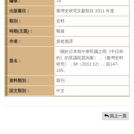
首
編號：
14
頁
出版書目：
臺灣史研究文獻類目 2011 年度
類別：
史料
時期(主題)：
戰後
作者：
黃稔惠譯
〈關於日本與中華民國之間《中日和
約》的眾議院質詢案〉，《臺灣史料
題名：
研究》，38（2011.12），頁147-
165。
資料類別：
期刊
語文類別：
中文
回上一頁