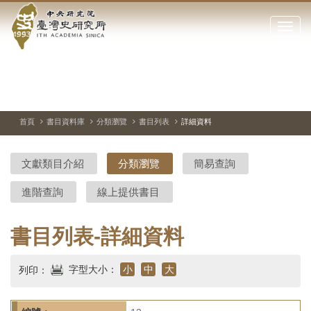
中
跳
到
點
央
主
擊
要
開
研
內
啟
容
或
究
切
上
下
主
區
換
一
一
圖
關
暫
張
張
連
塊
閉
停、
圖
圖
結
院-
播
片
片
首頁
書目資料庫
分類瀏覽
書目列表
詳細資料
網
放
站
臺
主
文獻類目介紹
分類瀏覽
簡易查詢
要
灣
選
進階查詢
線上提供書目
單
史
研
書目列表-詳細資料
究
字型大小：
小
中
大
列印：
所-