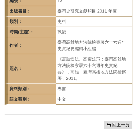
首
編號：
13
頁
出版書目：
臺灣史研究文獻類目 2011 年度
類別：
史料
時期(主題)：
戰後
臺灣高雄地方法院檢察署六十六週年
作者：
史實紀要編輯小組編
《震鼓鑠法、高躍雄飛：臺灣高雄地
方法院檢察署六十六週年史實紀
題名：
要》，高雄：臺灣高雄地方法院檢察
署，2011。
資料類別：
專書
語文類別：
中文
回上一頁