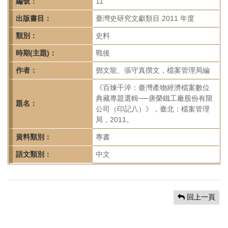
首
編號：
11
頁
出版書目：
臺灣史研究文獻類目 2011 年度
類別：
史料
時期(主題)：
戰後
作者：
鄧文龍、張守真撰文，檔案管理局編
《百煉千淬：臺灣產物經濟檔案數位
典藏專題選輯──唐榮鐵工廠股份有限
題名：
公司（印記八）》，臺北：檔案管理
局，2011。
資料類別：
專書
語文類別：
中文
回上一頁