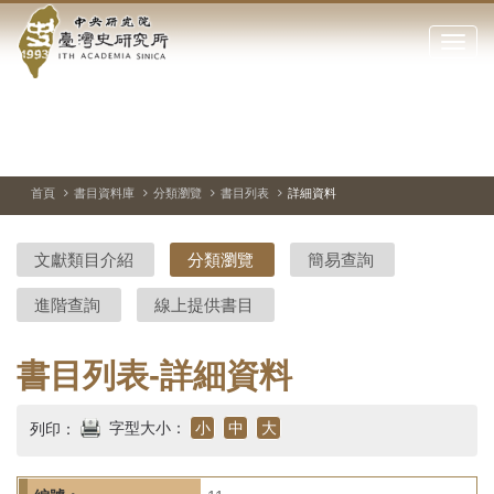
中
跳
到
點
央
主
擊
要
開
研
內
啟
容
或
究
切
上
下
主
區
換
一
一
圖
關
暫
張
張
連
塊
閉
停、
圖
圖
結
院-
播
片
片
首頁
書目資料庫
分類瀏覽
書目列表
詳細資料
網
放
站
臺
主
文獻類目介紹
分類瀏覽
簡易查詢
要
灣
選
進階查詢
線上提供書目
單
史
研
書目列表-詳細資料
究
字型大小：
小
中
大
列印：
所-