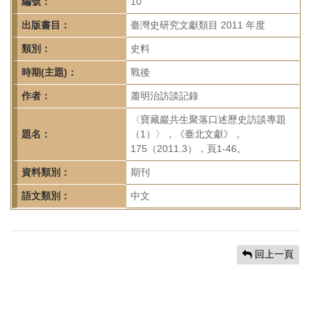
首
編號：
10
頁
出版書目：
臺灣史研究文獻類目 2011 年度
類別：
史料
時期(主題)：
戰後
作者：
蕭明治訪談記錄
〈寶藏巖共生聚落口述歷史訪談專題
題名：
（1）〉，《臺北文獻》，
175（2011.3），頁1-46。
資料類別：
期刊
語文類別：
中文
回上一頁