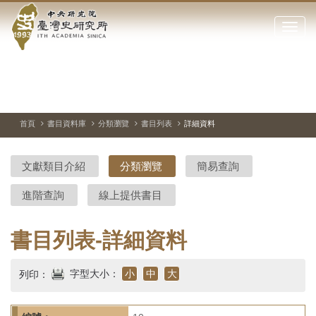
中
跳
到
點
央
主
擊
要
開
研
內
啟
容
或
究
切
上
下
主
區
換
一
一
圖
關
暫
張
張
連
塊
閉
停、
圖
圖
結
院-
播
片
片
首頁
書目資料庫
分類瀏覽
書目列表
詳細資料
網
放
站
臺
主
文獻類目介紹
分類瀏覽
簡易查詢
要
灣
選
進階查詢
線上提供書目
單
史
研
書目列表-詳細資料
究
字型大小：
小
中
大
列印：
所-