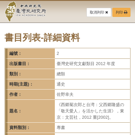
中
跳
到
取消列印
列印
央
主
要
研
內
容
書目列表-詳細資料
究
區
塊
院-
編號：
2
臺
出版書目：
臺灣史研究文獻類目 2012 年度
灣
類別：
總類
時期(主題)：
通史
史
作者：
佐野幸夫
研
《西郷菊次郎と台湾：父西郷隆盛の
究
題名：
「敬天愛人」を活かした生涯》，東
京：文芸社，2012 重[2002]。
所-
資料類別：
專書