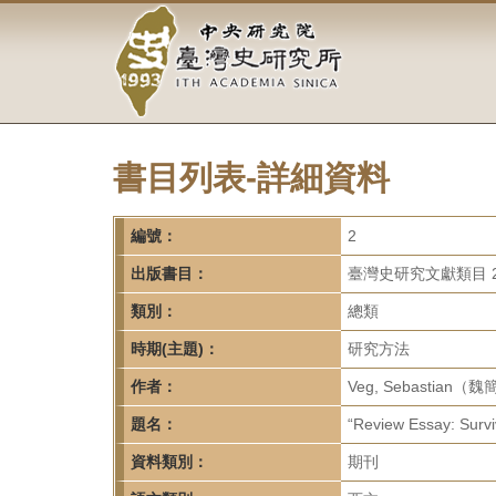
中
跳
到
央
主
要
研
內
容
究
區
塊
書目列表-詳細資料
院-
臺
編號：
2
灣
出版書目：
臺灣史研究文獻類目 2
類別：
總類
史
時期(主題)：
研究方法
研
作者：
Veg, Sebastian（
究
題名：
“Review Essay: Surviv
所-
資料類別：
期刊