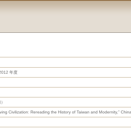
012 年度
魏簡）
ing Civilization: Rereading the History of Taiwan and Modernity,” Chin