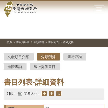
中
跳
到
點
央
主
擊
要
開
研
內
啟
容
或
究
切
上
下
主
區
換
一
一
圖
關
暫
張
張
連
塊
閉
停、
圖
圖
結
院-
播
片
片
首頁
書目資料庫
分類瀏覽
書目列表
詳細資料
網
放
站
臺
主
文獻類目介紹
分類瀏覽
簡易查詢
要
灣
選
進階查詢
線上提供書目
單
史
研
書目列表-詳細資料
究
字型大小：
小
中
大
列印：
所-