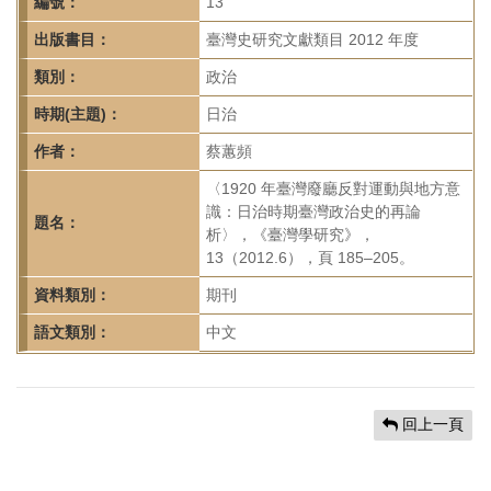
首
編號：
13
頁
出版書目：
臺灣史研究文獻類目 2012 年度
類別：
政治
時期(主題)：
日治
作者：
蔡蕙頻
〈1920 年臺灣廢廳反對運動與地方意
識：日治時期臺灣政治史的再論
題名：
析〉，《臺灣學研究》，
13（2012.6），頁 185–205。
資料類別：
期刊
語文類別：
中文
回上一頁