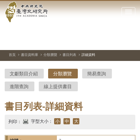
中
跳
到
點
央
主
擊
要
開
研
內
啟
容
或
究
切
上
下
主
區
換
一
一
圖
關
暫
張
張
連
塊
閉
停、
圖
圖
結
院-
播
片
片
首頁
書目資料庫
分類瀏覽
書目列表
詳細資料
網
放
站
臺
主
文獻類目介紹
分類瀏覽
簡易查詢
要
灣
選
進階查詢
線上提供書目
單
史
研
書目列表-詳細資料
究
字型大小：
小
中
大
列印：
所-