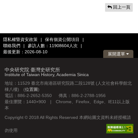
回上一頁
隱私權暨資安政策
|
保有個資公開項目
|
聯絡我們
|
參訪人數：11908604人次
|
最後更新：2026-08-10
展開選單
中央研究院 臺灣史研究所
Institute of Taiwan History, Academia Sinica
地址：11529 臺北市南港區研究院路二段128號 (人文社會科學館北
棟八樓) (
位置圖
)
電話：886-2-2652-5350 傳真：886-2-2788-1956
最佳瀏覽：1440×900 | Chrome、Firefox、Edge、IE11以上版
本
Copyright © 2018 All Rights Reserved 本網站圖文資料未經授權請
勿使用