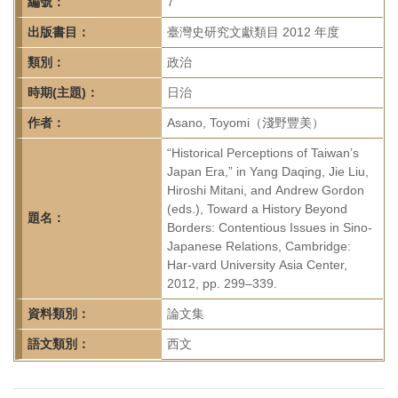
首
編號：
7
頁
出版書目：
臺灣史研究文獻類目 2012 年度
類別：
政治
時期(主題)：
日治
作者：
Asano, Toyomi（淺野豐美）
“Historical Perceptions of Taiwan’s
Japan Era,” in Yang Daqing, Jie Liu,
Hiroshi Mitani, and Andrew Gordon
(eds.), Toward a History Beyond
題名：
Borders: Contentious Issues in Sino-
Japanese Relations, Cambridge:
Har-vard University Asia Center,
2012, pp. 299–339.
資料類別：
論文集
語文類別：
西文