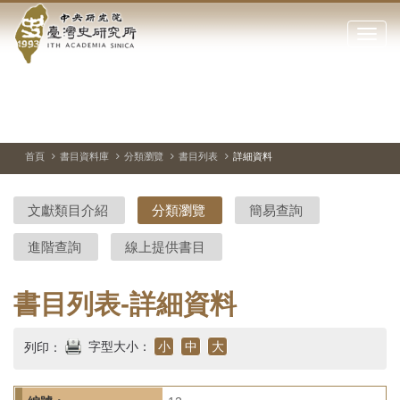
中
跳
到
點
央
主
擊
要
開
研
內
啟
容
或
究
切
上
下
主
區
換
一
一
圖
關
暫
張
張
連
塊
閉
停、
圖
圖
結
院-
播
片
片
首頁
書目資料庫
分類瀏覽
書目列表
詳細資料
網
放
站
臺
主
文獻類目介紹
分類瀏覽
簡易查詢
要
灣
選
進階查詢
線上提供書目
單
史
研
書目列表-詳細資料
究
字型大小：
小
中
大
列印：
所-