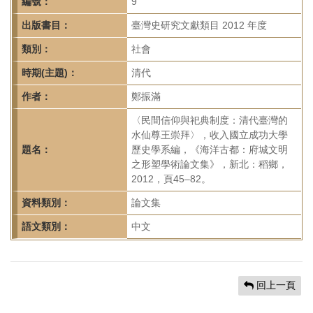
首
編號：
9
頁
出版書目：
臺灣史研究文獻類目 2012 年度
類別：
社會
時期(主題)：
清代
作者：
鄭振滿
〈民間信仰與祀典制度：清代臺灣的
水仙尊王崇拜〉，收入國立成功大學
題名：
歷史學系編，《海洋古都：府城文明
之形塑學術論文集》，新北：稻鄉，
2012，頁45–82。
資料類別：
論文集
語文類別：
中文
回上一頁