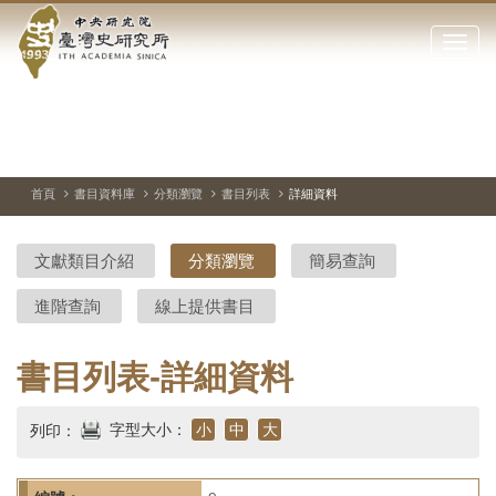
中
跳
到
點
央
主
擊
要
開
研
內
啟
容
或
究
切
上
下
主
區
換
一
一
圖
關
暫
張
張
連
塊
閉
停、
圖
圖
結
院-
播
片
片
首頁
書目資料庫
分類瀏覽
書目列表
詳細資料
網
放
站
臺
主
文獻類目介紹
分類瀏覽
簡易查詢
要
灣
選
進階查詢
線上提供書目
單
史
研
書目列表-詳細資料
究
字型大小：
小
中
大
列印：
所-