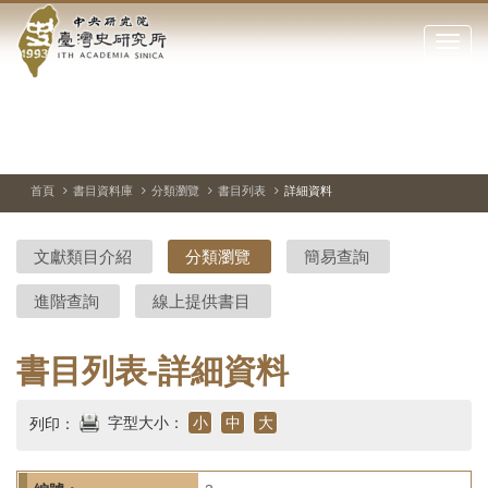
中
跳
到
點
央
主
擊
要
開
研
內
啟
容
或
究
切
上
下
主
區
換
一
一
圖
關
暫
張
張
連
塊
閉
停、
圖
圖
結
院-
播
片
片
首頁
書目資料庫
分類瀏覽
書目列表
詳細資料
網
放
站
臺
主
文獻類目介紹
分類瀏覽
簡易查詢
要
灣
選
進階查詢
線上提供書目
單
史
研
書目列表-詳細資料
究
字型大小：
小
中
大
列印：
所-