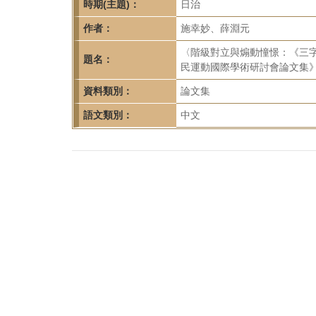
首
時期(主題)：
日治
頁
作者：
施幸妙、薛淵元
〈階級對立與煽動憧憬：《三
題名：
民運動國際學術研討會論文集》，
資料類別：
論文集
語文類別：
中文