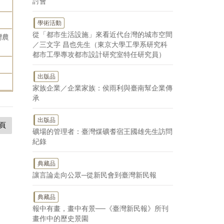
討會
學術活動
從「都市生活設施」來看近代台灣的城市空間
灣農
／三文字 昌也先生（東京大學工學系研究科
都市工學專攻都市設計研究室特任研究員）
出版品
家族企業／企業家族：侯雨利與臺南幫企業傳
承
出版品
頁
礦場的管理者：臺灣煤礦耆宿王國雄先生訪問
紀錄
典藏品
讓言論走向公眾─從新民會到臺灣新民報
典藏品
報中有畫，畫中有景──《臺灣新民報》所刊
畫作中的歷史景園