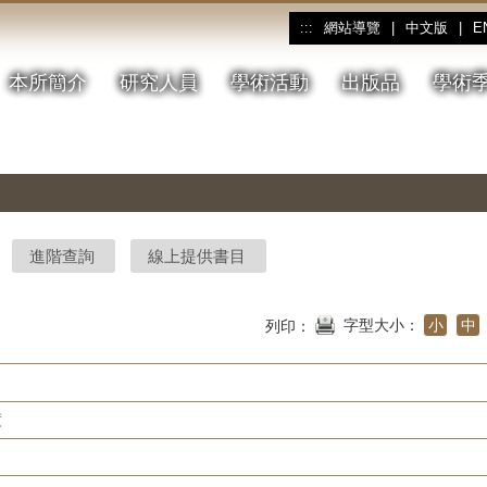
網站導覽
|
中文版
|
E
:::
本所簡介
研究人員
學術活動
出版品
學術
進階查詢
線上提供書目
字型大小：
小
中
列印：
度