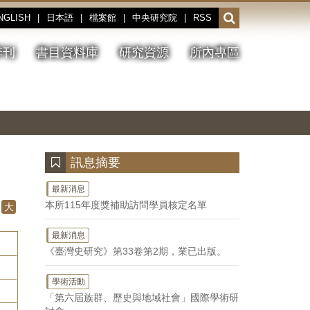
NGLISH
|
日本語
|
檔案館
|
中央研究院
|
RSS
開
啟
或
季刊
書目資料庫
研究資源
所內專區
收
合
搜
切
上
下
主
換
一
一
圖
尋
暫
張
張
連
停、
圖
圖
結
欄
播
片
片
位
放
:::
訊息摘要
最新消息
本所115年度獎補助訪問學員核定名單
大
最新消息
《臺灣史研究》第33卷第2期，業已出版。
學術活動
「第六屆族群、歷史與地域社會」國際學術研