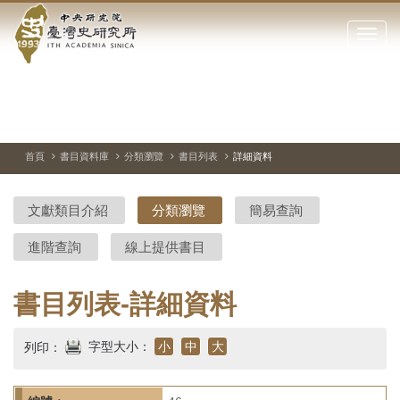
中
跳
到
點
央
主
擊
要
開
研
內
啟
容
或
究
切
上
下
主
區
換
一
一
圖
關
暫
張
張
連
塊
閉
停、
圖
圖
結
院-
播
片
片
首頁
書目資料庫
分類瀏覽
書目列表
詳細資料
網
放
站
臺
主
文獻類目介紹
分類瀏覽
簡易查詢
要
灣
選
進階查詢
線上提供書目
單
史
研
書目列表-詳細資料
究
字型大小：
小
中
大
列印：
所-