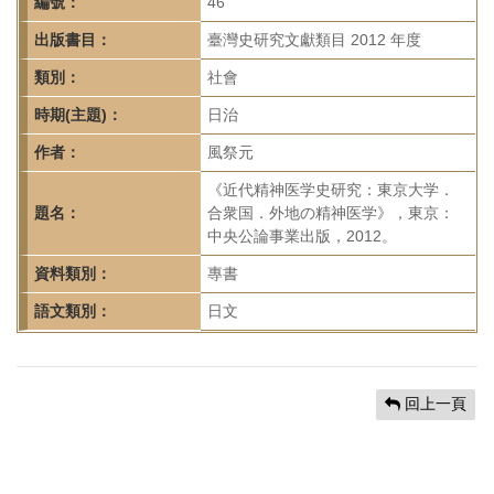
首
編號：
46
頁
出版書目：
臺灣史研究文獻類目 2012 年度
類別：
社會
時期(主題)：
日治
作者：
風祭元
《近代精神医学史研究：東京大学．
題名：
合衆国．外地の精神医学》，東京：
中央公論事業出版，2012。
資料類別：
專書
語文類別：
日文
回上一頁