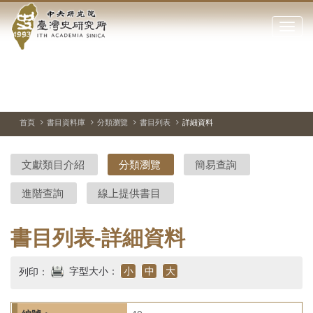
中
跳
到
點
央
主
擊
要
開
研
內
啟
容
或
究
切
上
下
主
區
換
一
一
圖
關
暫
張
張
連
塊
閉
停、
圖
圖
結
院-
播
片
片
首頁
書目資料庫
分類瀏覽
書目列表
詳細資料
網
放
站
臺
主
文獻類目介紹
分類瀏覽
簡易查詢
要
灣
選
進階查詢
線上提供書目
單
史
研
書目列表-詳細資料
究
字型大小：
小
中
大
列印：
所-