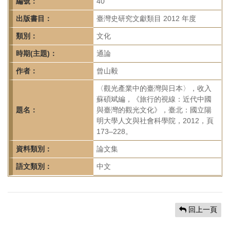
首
編號：
40
頁
出版書目：
臺灣史研究文獻類目 2012 年度
類別：
文化
時期(主題)：
通論
作者：
曾山毅
〈觀光產業中的臺灣與日本〉，收入
蘇碩斌編，《旅行的視線：近代中國
題名：
與臺灣的觀光文化》，臺北：國立陽
明大學人文與社會科學院，2012，頁
173–228。
資料類別：
論文集
語文類別：
中文
回上一頁