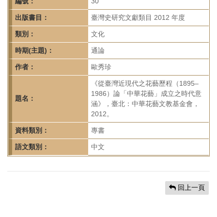
首
編號：
30
頁
出版書目：
臺灣史研究文獻類目 2012 年度
類別：
文化
時期(主題)：
通論
作者：
歐秀珍
《從臺灣近現代之花藝歷程（1895–
1986）論「中華花藝」成立之時代意
題名：
涵》，臺北：中華花藝文教基金會，
2012。
資料類別：
專書
語文類別：
中文
回上一頁