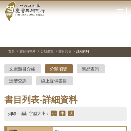
中
跳
到
點
央
主
擊
要
開
研
內
啟
容
或
究
切
上
下
主
區
換
一
一
圖
關
暫
張
張
連
塊
閉
停、
圖
圖
結
院-
播
片
片
首頁
書目資料庫
分類瀏覽
書目列表
詳細資料
網
放
站
臺
主
文獻類目介紹
分類瀏覽
簡易查詢
要
灣
選
進階查詢
線上提供書目
單
史
研
書目列表-詳細資料
究
字型大小：
小
中
大
列印：
所-