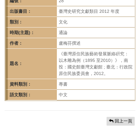
首
編號：
28
頁
出版書目：
臺灣史研究文獻類目 2012 年度
類別：
文化
時期(主題)：
通論
作者：
盧梅芬撰述
《臺灣原住民族藝術發展脈絡硏究：
以木雕為例（1895 至2010）》，南
題名：
投：國史館臺灣文獻館 ; 臺北：行政院
原住民族委員會，2012。
資料類別：
專書
語文類別：
中文
回上一頁