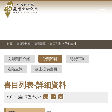
中
跳
到
點
央
主
擊
要
開
研
內
啟
容
或
究
切
上
下
主
區
換
一
一
圖
關
暫
張
張
連
塊
閉
停、
圖
圖
結
院-
播
片
片
首頁
書目資料庫
分類瀏覽
書目列表
詳細資料
網
放
站
臺
主
文獻類目介紹
分類瀏覽
簡易查詢
要
灣
選
進階查詢
線上提供書目
單
史
研
書目列表-詳細資料
究
字型大小：
小
中
大
列印：
所-