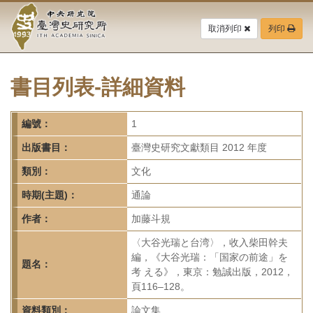
中
跳
到
取消列印
列印
央
主
要
研
內
容
書目列表-詳細資料
究
區
塊
院-
編號：
1
臺
出版書目：
臺灣史研究文獻類目 2012 年度
灣
類別：
文化
時期(主題)：
通論
史
作者：
加藤斗規
研
〈大谷光瑞と台湾〉，收入柴田幹夫
究
編，《大谷光瑞：「国家の前途」を
題名：
考 える》，東京：勉誠出版，2012，
所-
頁116–128。
資料類別：
論文集