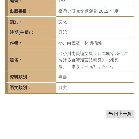
首
編號：
188
頁
出版書目：
臺灣史研究文獻類目 2012 年度
類別：
文化
時期(主題)：
日治
作者：
小川尚義著、林初梅編
《小川尚義論文集：日本統治時代に
題名：
おける台湾諸言語研究》（復刻
版），東京：三元社，2012。
資料類別：
專書
語文類別：
日文
回上一頁