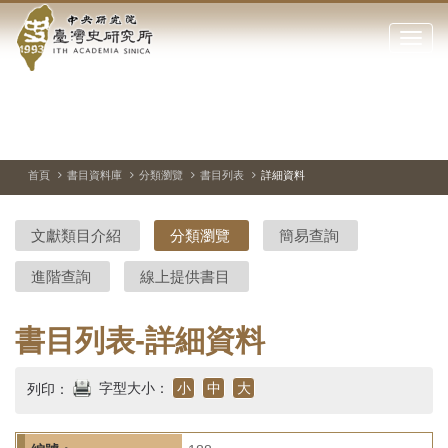
中
跳
到
點
央
主
擊
要
開
研
內
啟
容
或
究
切
上
下
主
區
換
一
一
圖
關
暫
張
張
連
塊
閉
停、
圖
圖
結
院-
播
片
片
首頁
書目資料庫
分類瀏覽
書目列表
詳細資料
網
放
站
臺
主
文獻類目介紹
分類瀏覽
簡易查詢
要
灣
選
進階查詢
線上提供書目
單
史
研
書目列表-詳細資料
究
字型大小：
小
中
大
列印：
所-