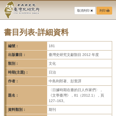
中
跳
到
取消列印
列印
央
主
要
研
內
容
書目列表-詳細資料
究
區
塊
院-
編號：
181
臺
出版書目：
臺灣史研究文獻類目 2012 年度
灣
類別：
文化
時期(主題)：
日治
史
作者：
中島利郎著、彭萱譯
研
〈日據時期在臺的日人作家們〉，
究
題名：
《文學臺灣》，81（2012.1），頁
127–163。
所-
資料類別：
期刊