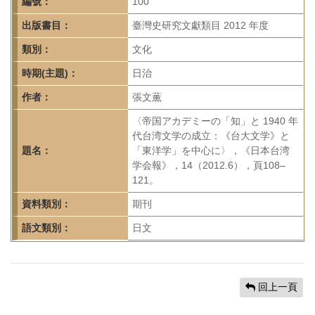
首
編號：
100
頁
出版書目：
臺灣史研究文獻類目 2012 年度
類別：
文化
時期(主題)：
日治
作者：
張文薫
〈帝国アカデミーの「知」と 1940 年
代台湾文学の成立：《台大文学》と
題名：
「東洋学」を中心に〉，《日本台湾
学会報》，14（2012.6），頁108–
121。
資料類別：
期刊
語文類別：
日文
回上一頁