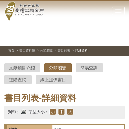
中
跳
到
點
央
主
擊
要
開
研
內
啟
容
或
究
切
上
下
主
區
換
一
一
圖
關
暫
張
張
連
塊
閉
停、
圖
圖
結
院-
播
片
片
首頁
書目資料庫
分類瀏覽
書目列表
詳細資料
網
放
站
臺
主
文獻類目介紹
分類瀏覽
簡易查詢
要
灣
選
進階查詢
線上提供書目
單
史
研
書目列表-詳細資料
究
字型大小：
小
中
大
列印：
所-