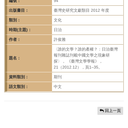
首
編號：
94
頁
出版書目：
臺灣史研究文獻類目 2012 年度
類別：
文化
時期(主題)：
日治
作者：
許俊雅
〈誰的文學？誰的產權？：日治臺灣
報刊雜誌刊載中國文學之現象研
題名：
探〉， 《臺灣文學學報》，
21（2012.12），頁1–35。
資料類別：
期刊
語文類別：
中文
回上一頁