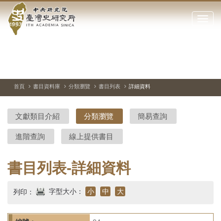
中
跳
到
點
央
主
擊
要
開
研
內
啟
容
或
究
切
上
下
主
區
換
一
一
圖
關
暫
張
張
連
塊
閉
停、
圖
圖
結
院-
播
片
片
首頁
書目資料庫
分類瀏覽
書目列表
詳細資料
網
放
站
臺
主
文獻類目介紹
分類瀏覽
簡易查詢
要
灣
選
進階查詢
線上提供書目
單
史
研
書目列表-詳細資料
究
字型大小：
小
中
大
列印：
所-