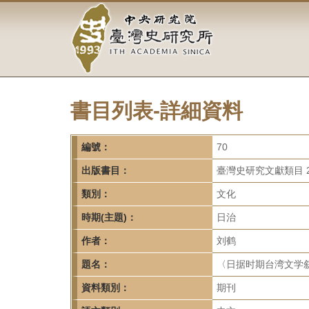
中
跳
到
央
主
要
研
內
容
究
區
塊
書目列表-詳細資料
院-
臺
編號：
70
灣
出版書目：
臺灣史研究文獻類目 2
類別：
文化
史
時期(主題)：
日治
研
作者：
刘鹤
究
題名：
〈日据时期台湾文学叙事
所-
資料類別：
期刊