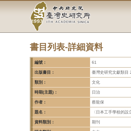
中
跳
到
央
主
要
研
內
容
究
區
塊
書目列表-詳細資料
院-
臺
編號：
61
灣
出版書目：
臺灣史研究文獻類目 2
類別：
文化
史
時期(主題)：
日治
研
作者：
蔡龍保
究
題名：
〈日本工手學校的設立及
所-
資料類別：
期刊