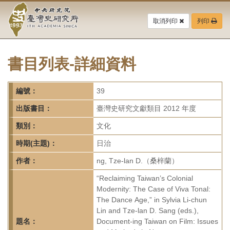
中
跳
到
取消列印
列印
央
主
要
研
內
容
書目列表-詳細資料
究
區
塊
院-
編號：
39
臺
出版書目：
臺灣史研究文獻類目 2012 年度
灣
類別：
文化
時期(主題)：
日治
史
作者：
ng, Tze-lan D.（桑梓蘭）
研
“Reclaiming Taiwan’s Colonial
究
Modernity: The Case of Viva Tonal:
The Dance Age,” in Sylvia Li-chun
所-
Lin and Tze-lan D. Sang (eds.),
題名：
Document-ing Taiwan on Film: Issues