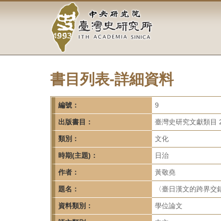
中
跳
到
央
主
要
研
內
容
究
區
塊
書目列表-詳細資料
院-
臺
編號：
9
灣
出版書目：
臺灣史研究文獻類目 2
類別：
文化
史
時期(主題)：
日治
研
作者：
黃敬堯
究
題名：
〈臺日漢文的跨界交
所-
資料類別：
學位論文