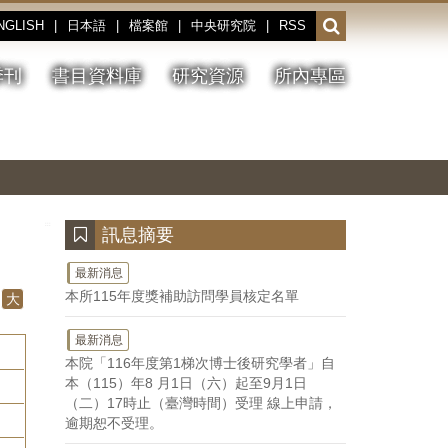
NGLISH
|
日本語
|
檔案館
|
中央研究院
|
RSS
開
啟
或
季刊
書目資料庫
研究資源
所內專區
收
合
搜
切
上
下
主
換
一
一
圖
尋
暫
張
張
連
停、
圖
圖
結
欄
播
片
片
位
放
:::
訊息摘要
最新消息
本所115年度獎補助訪問學員核定名單
大
最新消息
本院「116年度第1梯次博士後研究學者」自
本（115）年8 月1日（六）起至9月1日
（二）17時止（臺灣時間）受理 線上申請，
逾期恕不受理。