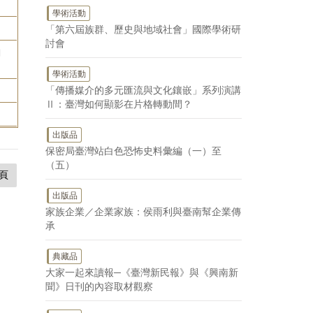
學術活動
「第六屆族群、歷史與地域社會」國際學術研
討會
曲
學術活動
「傳播媒介的多元匯流與文化鑲嵌」系列演講
Ⅱ：臺灣如何顯影在片格轉動間？
出版品
保密局臺灣站白色恐怖史料彙編（一）至
（五）
頁
出版品
家族企業／企業家族：侯雨利與臺南幫企業傳
承
典藏品
大家一起來讀報─《臺灣新民報》與《興南新
聞》日刊的內容取材觀察