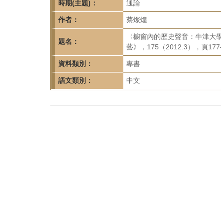
首
時期(主題)：
通論
頁
作者：
蔡燦煌
〈櫥窗內的歷史聲音：牛津大學P
題名：
藝》，175（2012.3），頁177
資料類別：
專書
語文類別：
中文