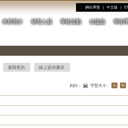
網站導覽
|
中文版
|
E
:::
本所簡介
研究人員
學術活動
出版品
學術
進階查詢
線上提供書目
字型大小：
小
中
列印：
度