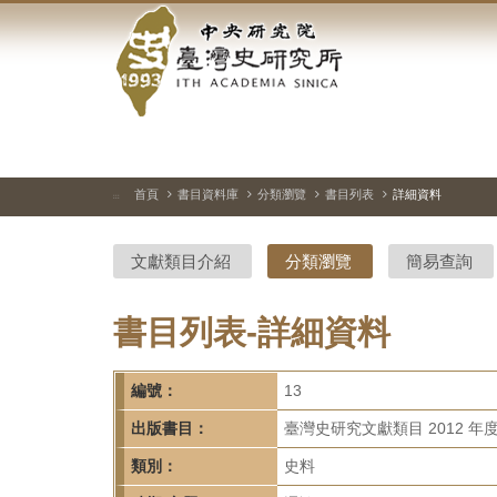
中
跳
到
央
主
要
研
內
容
究
區
塊
院-
首頁
書目資料庫
分類瀏覽
書目列表
詳細資料
:::
臺
文獻類目介紹
分類瀏覽
簡易查詢
灣
史
書目列表-詳細資料
研
編號：
13
究
出版書目：
臺灣史研究文獻類目 2012 年
所-
類別：
史料