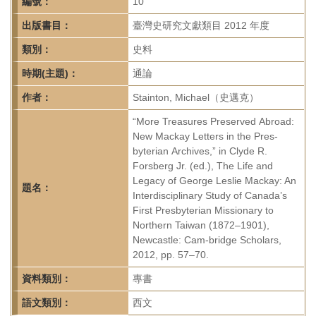
首
編號：
10
頁
出版書目：
臺灣史研究文獻類目 2012 年度
類別：
史料
時期(主題)：
通論
作者：
Stainton, Michael（史邁克）
“More Treasures Preserved Abroad:
New Mackay Letters in the Pres-
byterian Archives,” in Clyde R.
Forsberg Jr. (ed.), The Life and
Legacy of George Leslie Mackay: An
題名：
Interdisciplinary Study of Canada’s
First Presbyterian Missionary to
Northern Taiwan (1872–1901),
Newcastle: Cam-bridge Scholars,
2012, pp. 57–70.
資料類別：
專書
語文類別：
西文