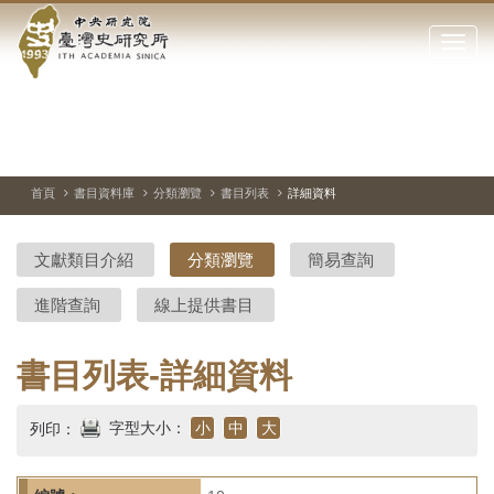
中
跳
到
點
央
主
擊
要
開
研
內
啟
容
或
究
切
上
下
主
區
換
一
一
圖
關
暫
張
張
連
塊
閉
停、
圖
圖
結
院-
播
片
片
首頁
書目資料庫
分類瀏覽
書目列表
詳細資料
網
放
站
臺
主
文獻類目介紹
分類瀏覽
簡易查詢
要
灣
選
進階查詢
線上提供書目
單
史
研
書目列表-詳細資料
究
字型大小：
小
中
大
列印：
所-