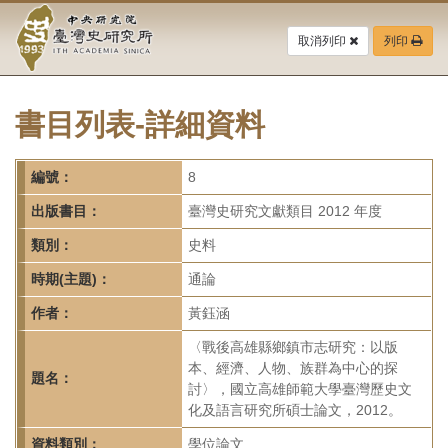
中
跳
到
取消列印
列印
央
主
要
研
內
容
書目列表-詳細資料
究
區
塊
院-
編號：
8
臺
出版書目：
臺灣史研究文獻類目 2012 年度
灣
類別：
史料
時期(主題)：
通論
史
作者：
黃鈺涵
研
〈戰後高雄縣鄉鎮市志研究：以版
究
本、經濟、人物、族群為中心的探
題名：
討〉，國立高雄師範大學臺灣歷史文
所-
化及語言研究所碩士論文，2012。
資料類別：
學位論文