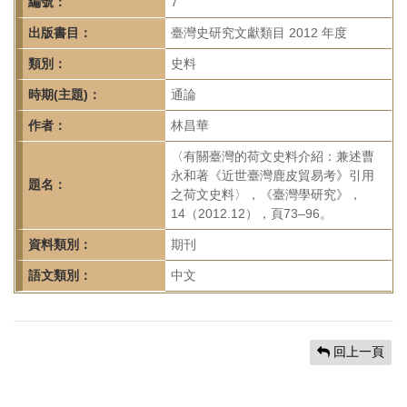
首
編號：
7
頁
出版書目：
臺灣史研究文獻類目 2012 年度
類別：
史料
時期(主題)：
通論
作者：
林昌華
〈有關臺灣的荷文史料介紹：兼述曹
永和著《近世臺灣鹿皮貿易考》引用
題名：
之荷文史料〉，《臺灣學研究》，
14（2012.12），頁73–96。
資料類別：
期刊
語文類別：
中文
回上一頁