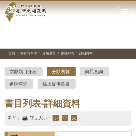
中
跳
到
點
央
主
擊
要
開
研
內
啟
容
或
究
切
上
下
主
區
換
一
一
圖
關
暫
張
張
連
塊
閉
停、
圖
圖
結
院-
播
片
片
首頁
書目資料庫
分類瀏覽
書目列表
詳細資料
網
放
站
臺
主
文獻類目介紹
分類瀏覽
簡易查詢
要
灣
選
進階查詢
線上提供書目
單
史
研
書目列表-詳細資料
究
字型大小：
小
中
大
列印：
所-