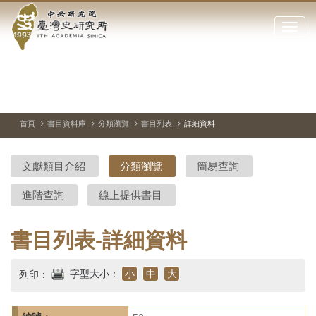
中
跳
到
點
央
主
擊
要
開
研
內
啟
容
或
究
切
上
下
主
區
換
一
一
圖
關
暫
張
張
連
塊
閉
停、
圖
圖
結
院-
播
片
片
首頁
書目資料庫
分類瀏覽
書目列表
詳細資料
網
放
站
臺
主
文獻類目介紹
分類瀏覽
簡易查詢
要
灣
選
進階查詢
線上提供書目
單
史
研
書目列表-詳細資料
究
字型大小：
小
中
大
列印：
所-