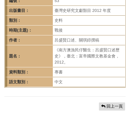
首
編號：
53
頁
出版書目：
臺灣史研究文獻類目 2012 年度
類別：
史料
時期(主題)：
戰後
作者：
呂盛賢口述、關琪錞撰稿
《南方澳漁民仔醫生：呂盛賢口述歷
題名：
史》，臺北：富帝國際文教基金會，
2012。
資料類別：
專書
語文類別：
中文
回上一頁