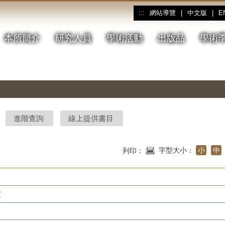
網站導覽
|
中文版
|
E
:::
本所簡介
研究人員
學術活動
出版品
學術
進階查詢
線上提供書目
字型大小：
小
中
列印：
度