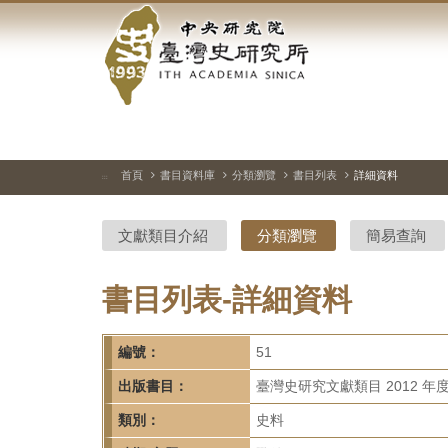
中
跳
到
央
主
要
研
內
容
究
區
塊
院-
首頁
書目資料庫
分類瀏覽
書目列表
詳細資料
:::
臺
文獻類目介紹
分類瀏覽
簡易查詢
灣
史
書目列表-詳細資料
研
編號：
51
究
出版書目：
臺灣史研究文獻類目 2012 年
所-
類別：
史料