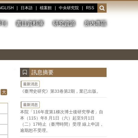
NGLISH
|
日本語
|
檔案館
|
中央研究院
|
RSS
開
啟
或
季刊
書目資料庫
研究資源
所內專區
收
合
搜
切
上
下
主
換
一
一
圖
尋
暫
張
張
連
停、
圖
圖
結
欄
播
片
片
位
放
:::
訊息摘要
最新消息
《臺灣史研究》第33卷第2期，業已出版。
大
最新消息
本院「116年度第1梯次博士後研究學者」自
本（115）年8 月1日（六）起至9月1日
（二）17時止（臺灣時間）受理 線上申請，
逾期恕不受理。