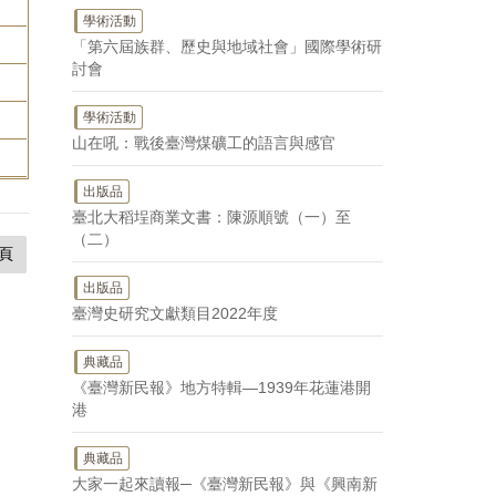
學術活動
「第六屆族群、歷史與地域社會」國際學術研
討會
學術活動
山在吼：戰後臺灣煤礦工的語言與感官
出版品
臺北大稻埕商業文書：陳源順號（一）至
（二）
頁
出版品
臺灣史研究文獻類目2022年度
典藏品
《臺灣新民報》地方特輯—1939年花蓮港開
港
典藏品
大家一起來讀報─《臺灣新民報》與《興南新