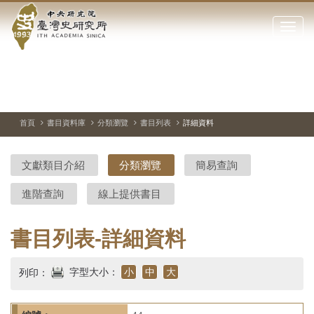
中
跳
到
點
央
主
擊
要
開
研
內
啟
容
或
究
切
上
下
主
區
換
一
一
圖
關
暫
張
張
連
塊
閉
停、
圖
圖
結
院-
播
片
片
首頁
書目資料庫
分類瀏覽
書目列表
詳細資料
網
放
站
臺
主
文獻類目介紹
分類瀏覽
簡易查詢
要
灣
選
進階查詢
線上提供書目
單
史
研
書目列表-詳細資料
究
字型大小：
小
中
大
列印：
所-