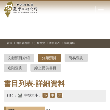
中
跳
到
點
央
主
擊
要
開
研
內
啟
容
或
究
切
上
下
主
區
換
一
一
圖
關
暫
張
張
連
塊
閉
停、
圖
圖
結
院-
播
片
片
首頁
書目資料庫
分類瀏覽
書目列表
詳細資料
網
放
站
臺
主
文獻類目介紹
分類瀏覽
簡易查詢
要
灣
選
進階查詢
線上提供書目
單
史
研
書目列表-詳細資料
究
字型大小：
小
中
大
列印：
所-